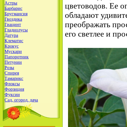
Астры
цветоводов. Ее 
Барбарис
обладают удивит
Бругмансия
Гвоздика
преображать прос
Гиацинт
Гладиолусы
его светлее и про
Датура
Клематис
Крокус
Мускари
Папоротник
Петунии
Розы
Спирея
Тамарикс
Флоксы
Форзиция
Фуксии
Сад, огород, дача