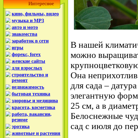
Интересное
кино, фильмы, видео
музыка и MP3
авто и мото
знакомства
заработок в сети
В нашей климати
игры
можно выращива
форекс, forex
женские сайты
крупноцветковую
для взрослых
Она неприхотлива
строительство и
ремонт
для сада – датур
недвижимость
элегантную форм
бытовая техника
здоровье и медицина
25 см, а в диамет
красота, косметика
Белоснежные чуд
работа, вакансии,
резюме
сад с июля до пе
эротика
животные и растения