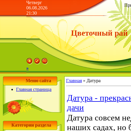
Четверг
Пр
06.08.2026
21:30
Цветочный рай
»
Меню сайта
Главная
»
Датура
Главная страница
Датура - прекрас
дачи
Датура совсем не
Категории раздела
наших садах, но 