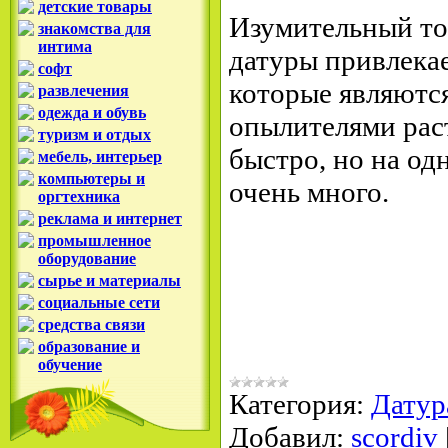
детские товары
Изумительный то
знакомства для
интима
датуры привлека
софт
которые являютс
развлечения
одежда и обувь
опылителями рас
туризм и отдых
быстро, но на од
мебель, интерьер
компьютеры и
очень много.
оргтехника
реклама и интернет
промышленное
оборудование
сырье и материалы
социальные сети
средства связи
образование и
обучение
Категория:
Датур
Добавил:
scordiv