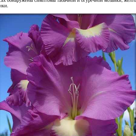
усах обнаружены симптомы табачной и огуречной мозаики, желто
ики.