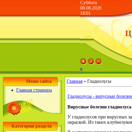
Суббота
08.08.2026
18:01
Ц
»
Меню сайта
Главная
»
Гладиолусы
Главная страница
Гладиолусы - вирусные болезн
Вирусные болезни гладиолуса
У гладиолусов при вирусных з
окраской. Из таких клубнелуко
Категории раздела