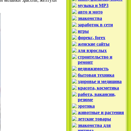
й мозаики .фасоли, желтухи
музыка и MP3
авто и мото
знакомства
заработок в сети
игры
форекс, forex
женские сайты
для взрослых
строительство и
ремонт
недвижимость
бытовая техника
здоровье и медицина
красота, косметика
работа, вакансии,
резюме
эротика
животные и растения
детские товары
знакомства для
интима