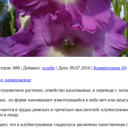
отров:
688
|
Добавил:
scordiv
|
Дата:
09.07.2010
|
Комментарии (0)
од, размножение
луковичное растение, семейство касатиковые, в переводе с латин
ьно, по форме напоминают взметнувшийся в небо меч или шпагу
чаются в трудах римских и греческих мыслителей: клубнелуков
 и в пищу.
ает, что в клубнелуковице гладиолуса заключена таинственная с