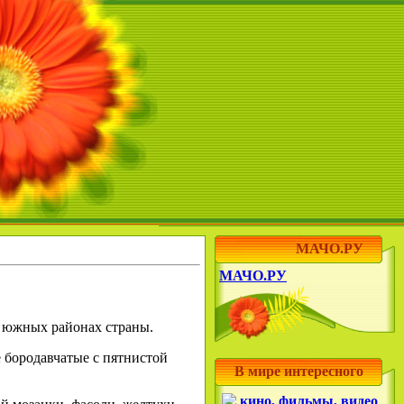
МАЧО.РУ
МАЧО.РУ
в южных районах страны.
 бородавчатые с пятнистой
В мире интересного
кино, фильмы, видео