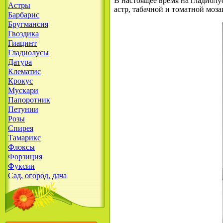
В настоящее время на гладиол
Астры
астр, табачной и томатной моза
Барбарис
Бругмансия
Гвоздика
Гиацинт
Гладиолусы
Датура
Клематис
Крокус
Мускари
Папоротник
Петунии
Розы
Спирея
Тамарикс
Флоксы
Форзиция
Фуксии
Сад, огород, дача