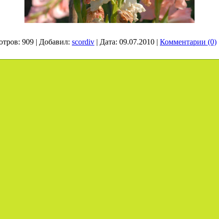
отров:
909
|
Добавил:
scordiv
|
Дата:
09.07.2010
|
Комментарии (0)