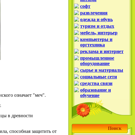
софт
развлечения
одежда и обувь
туризм и отдых
мебель, интерьер
компьютеры и
оргтехника
реклама и интернет
промышленное
оборудование
сырье и материалы
социальные сети
средства связи
образование и
ского означает "меч".
обучение
.
ицы в древности
Поиск
ила, способная защитить от