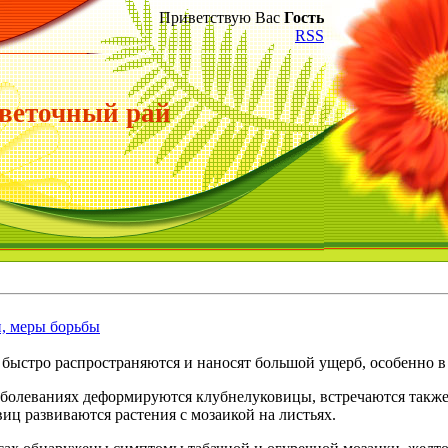
Приветствую Вас
Гость
RSS
веточный рай
и, меры борьбы
быстро распространяются и наносят большой ущерб, особенно 
аболеваниях деформируются клубнелуковицы, встречаются также
виц развиваются растения с мозаикой на листьях.