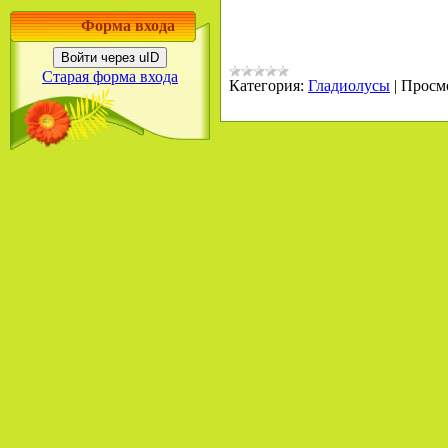
Форма входа
Войти через uID
Старая форма входа
Категория:
Гладиолусы
|
Просм