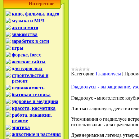
Интересное
кино, фильмы, видео
музыка и MP3
авто и мото
знакомства
заработок в сети
игры
форекс, forex
женские сайты
для взрослых
Категория:
Гладиолусы
|
Просм
строительство и
ремонт
Гладиолусы - выращивание, ух
недвижимость
бытовая техника
Гладиолус - многолетнее клубне
здоровье и медицина
красота, косметика
Листья гладиолуса, действител
работа, вакансии,
Упоминания о гладиолусе встре
резюме
использовались для врачевания
эротика
животные и растения
Древнеримская легенда утвержд