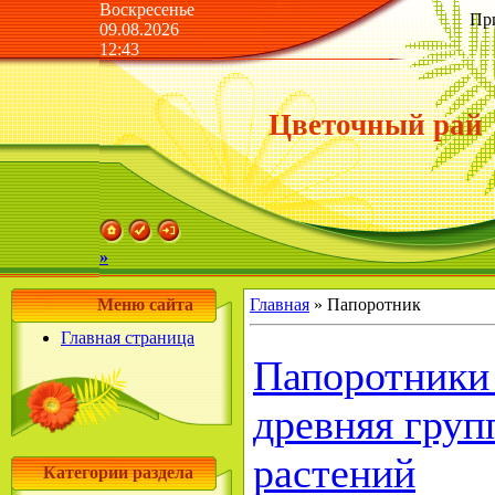
Воскресенье
Пр
09.08.2026
12:43
Цветочный рай
»
Меню сайта
Главная
»
Папоротник
Главная страница
Папоротники 
древняя гру
растений
Категории раздела