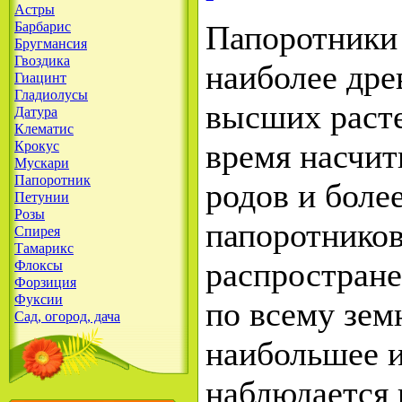
Астры
Барбарис
Папоротники 
Бругмансия
Гвоздика
наиболее дре
Гиацинт
Гладиолусы
высших расте
Датура
Клематис
время насчит
Крокус
Мускари
Папоротник
родов и боле
Петунии
Розы
папоротников
Спирея
Тамарикс
распростран
Флоксы
Форзиция
Фуксии
по всему зем
Сад, огород, дача
наибольшее 
наблюдается