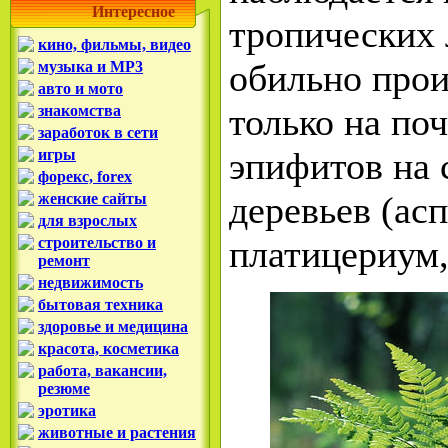
Интересное
тропических 
кино, фильмы, видео
обильно прои
музыка и MP3
авто и мото
только на поч
знакомства
заработок в сети
эпифитов на 
игры
форекс, forex
деревьев (ас
женские сайты
для взрослых
платицериум,
строительство и
ремонт
недвижимость
бытовая техника
здоровье и медицина
красота, косметика
работа, вакансии,
резюме
эротика
животные и растения