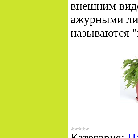
внешним видо
ажурными ли
называются "
Категория:
П