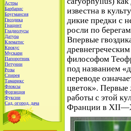
caryophyllus) ка
Астры
известна в культ
Барбарис
Бругмансия
дикие предки с 
Гвоздика
Гиацинт
росли по берегам
Гладиолусы
Датура
Впервые гвоздик
Клематис
древнегреческим
Крокус
Мускари
философом Теофрас
Папоротник
Петунии
под названием «д
Розы
Спирея
переводе означа
Тамарикс
цветок». Первые
Флоксы
Форзиция
работы с этой ку
Фуксии
Сад, огород, дача
Франции в XII—X