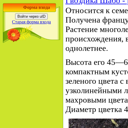
Гвоздика Шабо -
Форма входа
Относится к семе
Войти через uID
Получена францу
Старая форма входа
Растение многоле
происхождения, 
однолетнее.
Высота его 45—60
компактным кусто
зеленого цвета с
узколинейными л
махровыми цвета
Диаметр цветка 