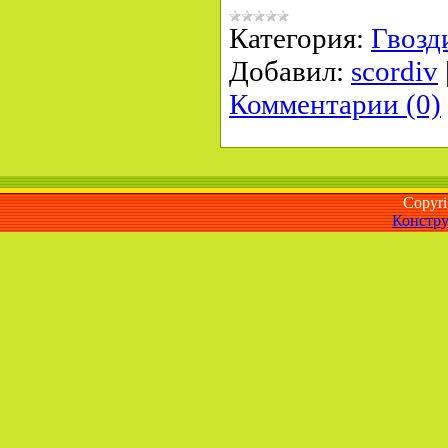
Категория:
Гвозд
Добавил:
scordiv
Комментарии (0)
Copyr
Констру