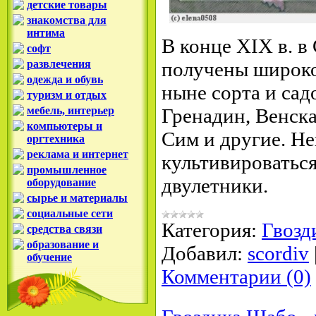
детские товары
знакомства для
интима
В конце XIX в. 
софт
развлечения
получены широко
одежда и обувь
ныне сорта и са
туризм и отдых
мебель, интерьер
Гренадин, Венска
компьютеры и
Сим и другие. Не
оргтехника
реклама и интернет
культивироваться
промышленное
двулетники.
оборудование
сырье и материалы
социальные сети
Категория:
Гвозд
средства связи
образование и
Добавил:
scordiv
обучение
Комментарии (0)