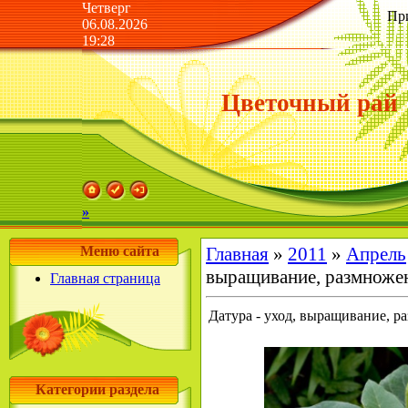
Четверг
Пр
06.08.2026
19:28
Цветочный рай
»
Меню сайта
Главная
»
2011
»
Апрель
выращивание, размноже
Главная страница
Датура - уход, выращивание, р
Категории раздела