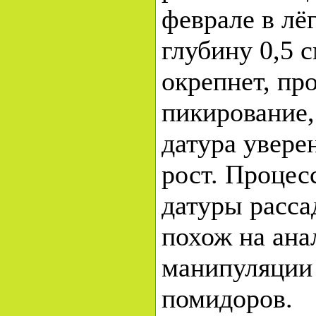
феврале в лё
глубину 0,5 с
окрепнет, пр
пикирование,
датура увере
рост. Проце
датуры расса
похож на ан
манипуляции 
помидоров.