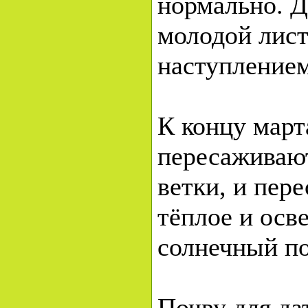
нормально. Д
молодой лист
наступлением
К концу март
пересаживают
ветки, и пер
тёплое и ос
солнечный п
Почву для да