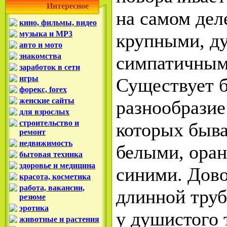
Интересное
на самом деле
кино, фильмы, видео
музыка и MP3
крупными, д
авто и мото
знакомства
симпатичным
заработок в сети
игры
Существует 
форекс, forex
женские сайты
разнообразие
для взрослых
строительство и
которых быв
ремонт
недвижимость
белыми, ора
бытовая техника
здоровье и медицина
синими. Дово
красота, косметика
работа, вакансии,
длинной труб
резюме
эротика
у душистого 
животные и растения