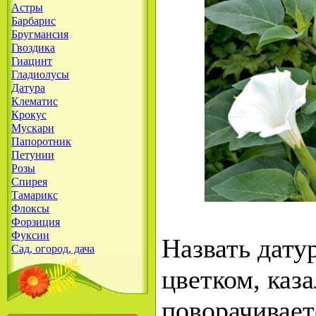
Астры
Барбарис
Бругмансия
Гвоздика
Гиацинт
Гладиолусы
Датура
Клематис
Крокус
Мускари
Папоротник
Петунии
Розы
Спирея
Тамарикс
Флоксы
Форзиция
Фуксии
Назвать дату
Сад, огород, дача
цветком, каза
поворачивает