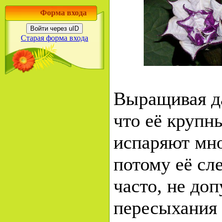
Форма входа
Войти через uID
Старая форма входа
Выращивая да
что её крупн
испаряют мно
потому её сл
часто, не до
пересыхания 