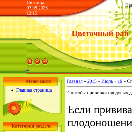
Пятница
Пр
07.08.2026
13:15
Цветочный рай
»
Меню сайта
Главная
»
2015
»
Июль
»
19
» Сп
Главная страница
Способы прививки плодовых дер
Если привива
плодоношения
Категории раздела