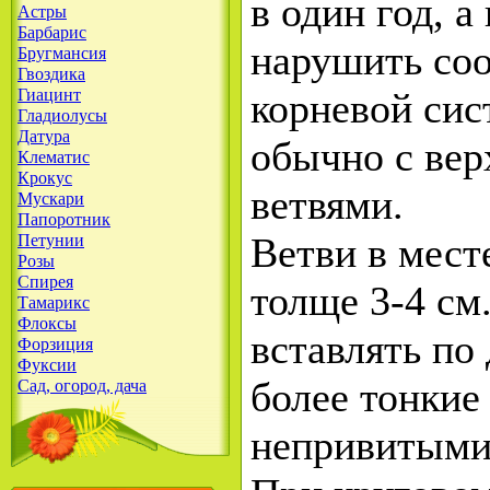
в один год, а
Астры
Барбарис
нарушить соо
Бругмансия
Гвоздика
Гиацинт
корневой сис
Гладиолусы
Датура
обычно с вер
Клематис
Крокус
ветвями.
Мускари
Папоротник
Ветви в мест
Петунии
Розы
Спирея
толще 3-4 см
Тамарикс
Флоксы
вставлять по
Форзиция
Фуксии
более тонкие
Сад, огород, дача
непривитыми