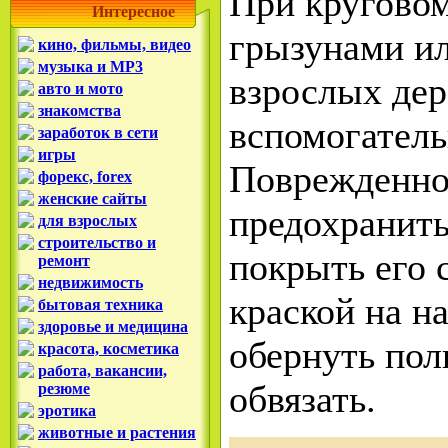
При кругово
Интересное
грызунами ил
кино, фильмы, видео
музыка и MP3
взрослых де
авто и мото
знакомства
вспомогател
заработок в сети
игры
Поврежденное
форекс, forex
женские сайты
предохранить
для взрослых
строительство и
покрыть его 
ремонт
недвижимость
краской на н
бытовая техника
здоровье и медицина
обернуть пол
красота, косметика
работа, вакансии,
обвязать.
резюме
эротика
животные и растения