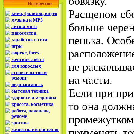
обвязку.
Интересное
Расщепом сбо
кино, фильмы, видео
музыка и MP3
больше черен
авто и мото
знакомства
пенька. Особ
заработок в сети
игры
расположение
форекс, forex
женские сайты
не раскалыв
для взрослых
строительство и
на части.
ремонт
недвижимость
Если при при
бытовая техника
здоровье и медицина
то она должн
красота, косметика
работа, вакансии,
промежутком 
резюме
эротика
применять то
животные и растения