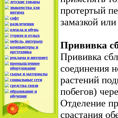
детские товары
протертый пе
знакомства для
интима
софт
замазкой или
развлечения
одежда и обувь
туризм и отдых
мебель, интерьер
Прививка сб
компьютеры и
оргтехника
Прививка сб
реклама и интернет
промышленное
соединения н
оборудование
сырье и материалы
растений под
социальные сети
средства связи
побегов) чер
образование и
обучение
Отделение пр
срастания об