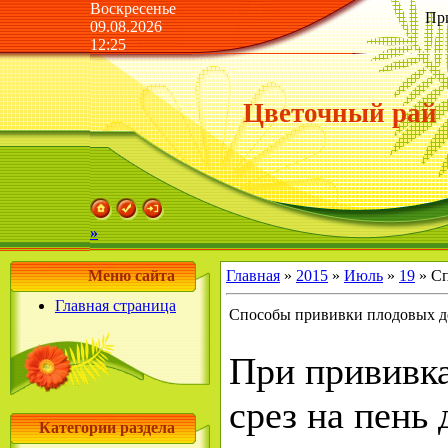
Воскресенье
Пр
09.08.2026
12:25
Цветочный рай
»
Меню сайта
Главная
»
2015
»
Июль
»
19
» Сп
Главная страница
Способы прививки плодовых дер
При прививка
срез на пень 
Категории раздела