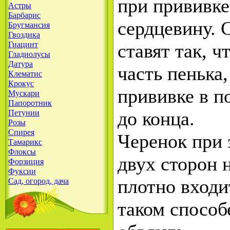
при прививке
Астры
Барбарис
сердцевину. 
Бругмансия
Гвоздика
Гиацинт
ставят так, 
Гладиолусы
Датура
часть пенька,
Клематис
Крокус
прививке в п
Мускари
Папоротник
до конца.
Петунии
Розы
Спирея
Черенок при 
Тамарикс
Флоксы
двух сторон 
Форзиция
Фуксии
плотно входи
Сад, огород, дача
таком способ