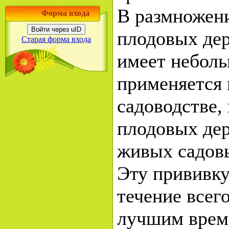
В размножени
Форма входа
Войти через uID
плодовых де
Старая форма входа
имеет неболь
применяется
садоводстве,
плодовых дер
живых садовы
Эту прививку
течение всег
лучшим време