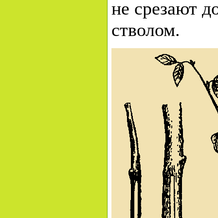
не срезают д
стволом.