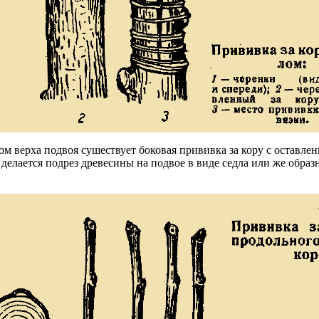
м верха подвоя сушествует боковая прививка за кору с оставле
делается подрез древесины на подвое в виде седла или же образн