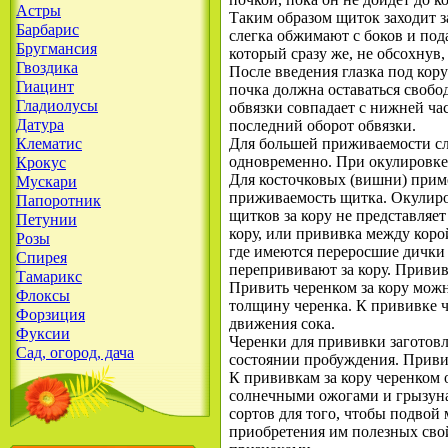
Астры
Таким образом щиток заходит за
Барбарис
слегка обжимают с боков и пода
Бругмансия
который сразу же, не обсохнув,
Гвоздика
После введения глазка под кор
Гиацинт
почка должна оставаться свобод
Гладиолусы
обвязки совпадает с нижней ча
Датура
последний оборот обвязки.
Клематис
Для большей приживаемости сле
одновременно. При окулировке 
Крокус
Для косточковых (вишни) прим
Мускари
приживаемость щитка. Окулиров
Папоротник
щитков за кору не представляет
Петунии
кору, или прививка между коро
Розы
где имеются переросшие дички
Спирея
перепрививают за кору. Привив
Тамарикс
Привить черенком за кору можн
Флоксы
толщину черенка. К прививке 
Форзиция
движения сока.
Фуксии
Черенки для прививки заготов
Сад, огород, дача
состоянии пробуждения. Привив
К прививкам за кору черенком 
солнечными ожогами и грызуна
сортов для того, чтобы подвой 
приобретения им полезных сво