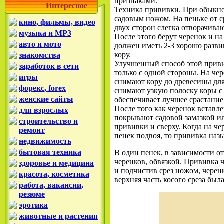
признаками.
Интересное
Техника прививки. При обыкно
садовым ножом. На пеньке от ср
кино, фильмы, видео
двух сторон слегка отворачива
музыка и MP3
После этого берут черенок и н
авто и мото
должен иметь 2-3 хорошо разви
кору.
знакомства
Улучшенный способ этой привив
заработок в сети
только с одной стороны. На че
игры
снимают кору до древесины для 
форекс, forex
снимают узкую полоску коры с 
женские сайты
обеспечивает лучшее срастание
После того как черенок вставле
для взрослых
покрывают садовой замазкой ил
строительство и
прививки и сверху. Когда на че
ремонт
пенек подвоя, то прививка назы
недвижимость
бытовая техника
В один пенек, в зависимости от
черенков, обвязкой. Прививка 
здоровье и медицина
и подчистив срез ножом, черенк
красота, косметика
верхняя часть косого среза была
работа, вакансии,
резюме
эротика
животные и растения