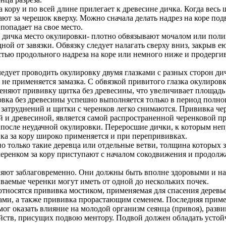
 кору и по всей длине прилегает к древесине дичка. Когда весь 
ют за черешок кверху. Можно сначала делать надрез на коре под
 попадает на свое место.
у дичка место окулировки- плотно обвязывают мочалом или пол
ной от завязки. Обвязку следует налагать сверху вниз, закрыв 
стью продольного надреза на коре или немного ниже и продергив
дует проводить окулировку двумя глазками с разных сторон дич
не применяется замазка. С обвязкой привитого глазка окулиров
еняют прививку щитка без древесины, что увеличивает площадь 
ка без древесины успешно выполняется только в период полног
 затруднений и щитки с черенков легко снимаются. Прививка чер
й и древесиной, является самой распространенной черенковой п
 после неудачной окулировки. Переросшие дички, к которым не
ка за кору широко применяется и при перепрививках.
о только такие деревца или отдельные ветви, толщина которых 
черенком за кору приступают с началом сокодвижения и продолж
ляют заблаговременно. Они должны быть вполне здоровыми и нах
аемые черенки могут иметь от одной до нескольких почек.
относятся прививка мостиком, применяемая для спасения деревь
ми, а также прививка прорастающим семенем. Последняя прим
мог оказать влияние на молодой организм сеянца (привоя), разв
йств, присущих подвою ментору. Подвой должен обладать уст