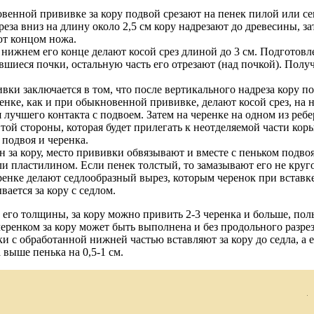
венной прививке за кору подвой срезают на пенек пилой или се
еза вниз на длину около 2,5 см кору надрезают до древесины, за
ют концом ножа.
а нижнем его конце делают косой срез длиной до 3 см. Подготов
вшиеся почки, остальную часть его отрезают (над почкой). Полу
ки заключается в том, что после вертикального надреза кору по
ренке, как и при обыкновенной прививке, делают косой срез, на
лучшего контакта с подвоем. Затем на черенке на одном из ребе
той стороны, которая будет прилегать к неотделяемой части кор
 подвоя и черенка.
н за кору, место прививки обвязывают и вместе с пеньком подво
и пластилином. Если пенек толстый, то замазывают его не круго
ренке делают седлообразный вырез, которым черенок при вставке
вается за кору с седлом.
 его толщины, за кору можно привить 2-3 черенка и больше, пол
черенком за кору может быть выполнена и без продольного разрез
и с обработанной нижней частью вставляют за кору до седла, а ес
 выше пенька на 0,5-1 см.