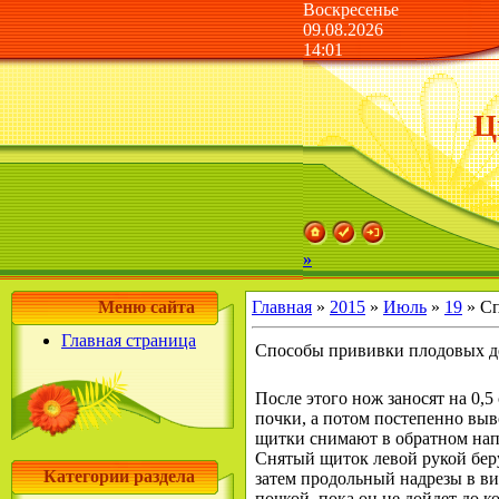
Воскресенье
09.08.2026
14:01
Ц
»
Меню сайта
Главная
»
2015
»
Июль
»
19
» Сп
Главная страница
Способы прививки плодовых дер
После этого нож заносят на 0,
почки, а потом постепенно выво
щитки снимают в обратном напр
Снятый щиток левой рукой берут
Категории раздела
затем продольный надрезы в ви
почкой, пока он не дойдет до ко