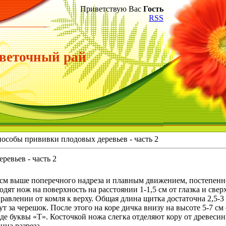
Приветствую Вас
Гость
RSS
веточный рай
особы прививки плодовых деревьев - часть 2
евьев - часть 2
5 см выше поперечного надреза и плавным движением, постепенно
дят нож на поверхность на расстоянии 1-1,5 см от глазка и све
авлении от комля к верху. Общая длина щитка достаточна 2,5-3 
 за черешок. После этого на коре дичка внизу на высоте 5-7 см
де буквы «Т». Косточкой ножа слегка отделяют кору от древеси
нца разреза.