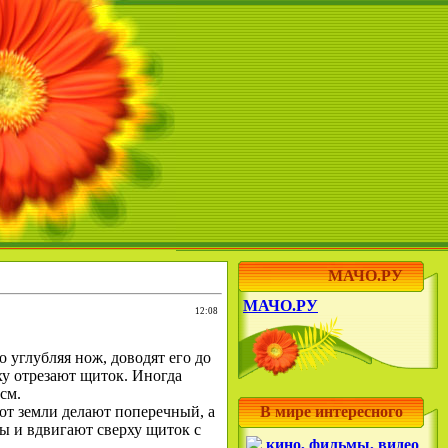
МАЧО.РУ
МАЧО.РУ
12:08
 углубляя нож, доводят его до
рху отрезают щиток. Иногда
см.
 от земли делают поперечный, а
В мире интересного
ны и вдвигают сверху щиток с
кино, фильмы, видео