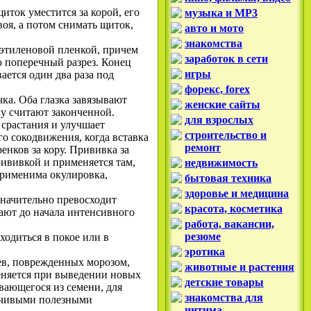
щиток уместится за корой, его
музыка и MP3
воя, а потом снимать щиток,
авто и мото
знакомства
иэтиленовой пленкой, причем
заработок в сети
ею поперечный разрез. Конец
игры
ается один два раза под
форекс, forex
ка. Оба глазка завязывают
женские сайты
ку считают законченной.
для взрослых
срастания и улучшает
строительство и
о сокодвижения, когда вставка
ремонт
енков за кору. Прививка за
рививкой и применяется там,
недвижимость
применима окулировка,
бытовая техника
здоровье и медицина
значительно превосходит
красота, косметика
ают до начала интенсивного
работа, вакансии,
резюме
одиться в покое или в
эротика
ев, поврежденных морозом,
животные и растения
еняется при выведении новых
детские товары
ивающегося из семени, для
знакомства для
ойчивыми полезными
интима