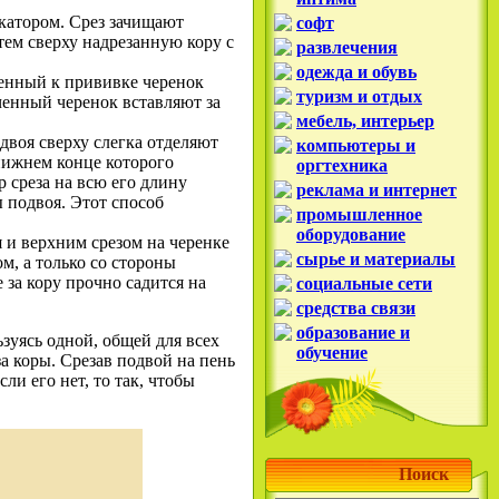
катором. Срез зачищают
софт
тем сверху надрезанную кору с
развлечения
одежда и обувь
ленный к прививке черенок
туризм и отдых
ченный черенок вставляют за
мебель, интерьер
двоя сверху слегка отделяют
компьютеры и
 нижнем конце которого
оргтехника
р среза на всю его длину
реклама и интернет
ы подвоя. Этот способ
промышленное
оборудование
я и верхним срезом на черенке
сырье и материалы
м, а только со стороны
 за кору прочно садится на
социальные сети
средства связи
образование и
ьзуясь одной, общей для всех
обучение
а коры. Срезав подвой на пень
ли его нет, то так, чтобы
Поиск