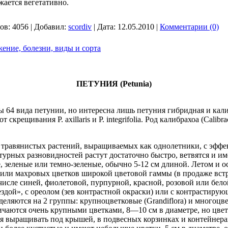
ается вегетативно.
ов:
4056
|
Добавил:
scordiv
|
Дата:
12.05.2010
|
Комментарии (0)
жение, болезни, виды и сорта
ПЕТУНИЯ (Petunia)
 64 вида петунии, но интересна лишь петуния гибридная и кали
скрещивания P. axillaris и P. integrifolia. Род калибрахоa (Calibr
 травянистых растений, выращиваемых как однолетники, с эфф
урных разновидностей растут достаточно быстро, ветвятся и им
ые, зеленые или темно-зеленые, обычно 5-12 см длиной. Летом и 
ли махровых цветков широкой цветовой гаммы (в продаже встр
 числе синей, фиолетовой, пурпурной, красной, розовой или бел
здой», с ореолом (зев контрастной окраски) или с контрастиру
еляются на 2 группы: крупноцветковые (Grandiflora) и многоцвет
чаются очень крупными цветками, 8—10 см в диаметре, но цвет
ся выращивать под крышей, в подвесных корзинках и контейнер