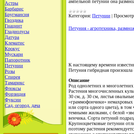
ампельной петунии она размнож
Астры
Барбарис
Бругмансия
Категория:
Петунии
|
Просмотр
Гвоздика
Гиацинт
Петуния - агротехника, размно
Гладиолусы
Датура
Клематис
Крокус
Мускари
Папоротник
К настоящему времени известны
Петунии
Петуния гибридная произошла от 
Розы
Спирея
Описание
Тамарикс
Род однолетних и многолетних
Флоксы
Растения многочисленных культ
Форзиция
30 см, д. 30 см, листья овальн
Фуксии
«граммофончики» немахровых и
Сад, огород, дача
или сорта одного цвета), в том
темными жилками, с белой «зве
венчика. Сорта петуний подразд
Крупноцветковые петунии отли
поэтому растения рекоменду­ет