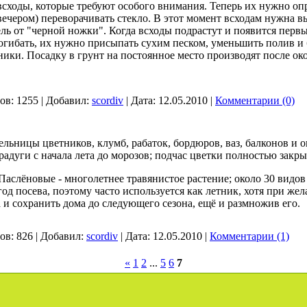
 всходы, которые требуют особого внимания. Теперь их нужно о
 вечером) переворачивать стекло. В этот момент всходам нужна 
ель от "черной ножки". Когда всходы подрастут и появится первы
огибать, их нужно присыпать сухим песком, уменьшить полив и 
рники. Посадку в грунт на постоянное место производят после ок
ов:
1255
|
Добавил:
scordiv
|
Дата:
12.05.2010
|
Комментарии (0)
льницы цветников, клумб, рабаток, бордюров, ваз, балконов и 
радуги с начала лета до морозов; подчас цветки полностью закр
 Паслёновые - многолетнее травянистое растение; около 30 видо
год посева, поэтому часто используется как летник, хотя при ж
 и сохранить дома до следующего сезона, ещё и размножив его.
ов:
826
|
Добавил:
scordiv
|
Дата:
12.05.2010
|
Комментарии (1)
«
1
2
...
5
6
7