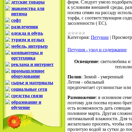
детские товары
фирм. Следует умело подобрать
к условиям внешней среды, разм
знакомства для
посева семян на рассаду испол
интима
торфа, с соответствующим сод
софт
засоленности ( ЕС).
развлечения
одежда и обувь
Категория:
Петунии
|
Просмотр
туризм и отдых
мебель, интерьер
Петуния - уход и содержание
компьютеры и
оргтехника
Освещение
: светолюбива и
реклама и интернет
теплолю
промышленное
оборудование
Полив
: Зимой - умеренный
Летом - обильный
сырье и материалы
предпочитает суглинистые или
социальные сети
средства связи
Размножение
: в основном сем
образование и
поэтому для посева нужно брат
обучение
есть возможность дать сеянцам
половине марта. Другая сложнос
оптимальной влажности. Для та
желательно просеять, чтобы се
пролитую водой за сутки до по