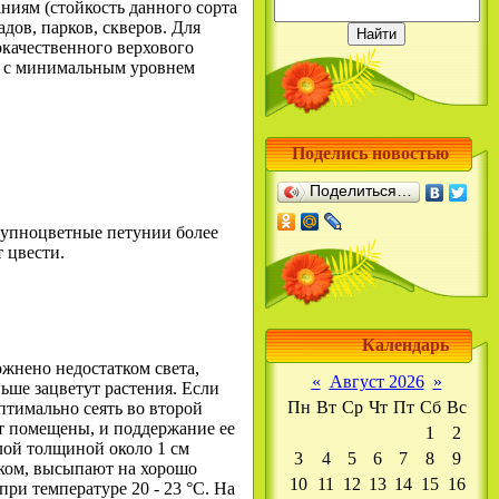
ниям (стойкость данного сорта
дов, парков, скверов. Для
окачественного верхового
же с минимальным уровнем
Поделись новостью
Поделиться…
рупноцветные петунии более
 цвести.
Календарь
жнено недостатком света,
«
Август 2026
»
ьше зацветут растения. Если
Пн
Вт
Ср
Чт
Пт
Сб
Вс
птимально сеять во второй
дут помещены, и поддержание ее
1
2
лой толщиной около 1 см
3
4
5
6
7
8
9
ском, высыпают на хорошо
10
11
12
13
14
15
16
ри температуре 20 - 23 °С. На