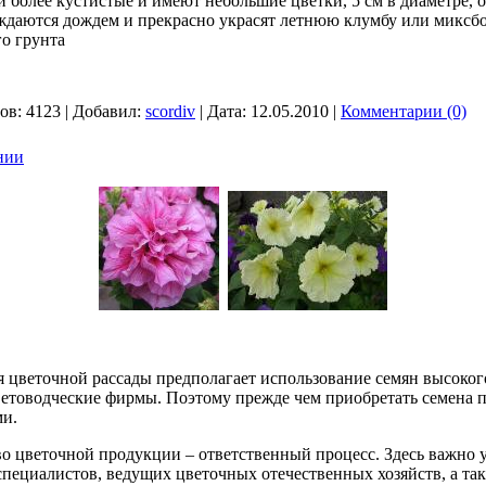
 более кустистые и имеют небольшие цветки, 5 см в диаметре,
ждаются дождем и прекрасно украсят лет­нюю клумбу или миксб
го грунта
ов:
4123
|
Добавил:
scordiv
|
Дата:
12.05.2010
|
Комментарии (0)
нии
 цветочной рассады предполагает использование семян высокого
етоводческие фирмы. Поэтому прежде чем приобретать семена п
ми.
о цветочной продукции – ответственный процесс. Здесь важно у
специалистов, ведущих цветочных отечественных хозяйств, а т