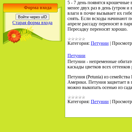
5 - 7 день появятся крошечные
Форма входа
менее двух раз в день (утром и
влаги в почве вызывает их гиб
Войти через uID
снять. Если всходы начинают п
Старая форма входа
апреле рассаду переносят в па
Пересадку переносят хорошо.
Категория:
Петунии
|
Просмотр
Петунии
Петунии - непременные обитате
каскады цветков всех оттенков 
Петуния (Petunia) из семейства
Америки. Петуния зацветает в 
можно выкопать осенью из сада
Категория:
Петунии
|
Просмотр