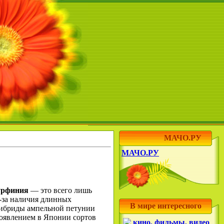
МАЧО.РУ
МАЧО.РУ
рфиния
— это всего лишь
-за наличия длинных
В мире интересного
 гибриды ампельной петунии
появлением в Японии сортов
кино, фильмы, видео