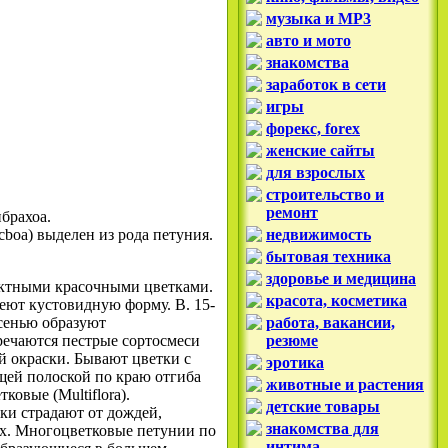
музыка и MP3
авто и мото
знакомства
заработок в сети
игры
форекс, forex
женские сайты
для взрослых
строительство и
ремонт
брахоа.
acboa) выделен из рода петуния.
недвижимость
бытовая техника
здоровье и медицина
ектными красочными цветками.
красота, косметика
еют кустовидную форму. В. 15-
осенью образуют
работа, вакансии,
ечаются пестрые сортосмеси
резюме
ой окраски. Бывают цветки с
эротика
ющей полоской по краю отгиба
животные и растения
ковые (Multiflora).
детские товары
ки страдают от дождей,
знакомства для
ах. Многоцветковые петунии по
интима