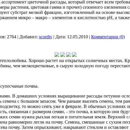
 ассортимент цветочной рассады, который отвечает всем требова
еры растения, цветовая гамма и прочее) сезонного озеленения са
ьзуют субстрат мелкой фракции, изготовленный на основе высок
ержанием микро – макро – элементов и кислотностью рН, а так
ов:
2764
|
Добавил:
scordiv
|
Дата:
12.05.2010
|
Комментарии (0)
 теплолюбива. Хорошо растет на открытых солнечных местах. К
бивы, чем мелкоцветковые, в сырую холодную погоду перестают
 супесчаные почвы.
енами. В домашних условиях выращивание рассады петунии осло
ь семена с большим запасом. Чем раньше высеять семена, тем ран
 подсветку, то можно сеять уже в феврале. В обычных условиях о
ть, связанная с размером семян, - это почва, в которую они бу
ких семян нужна рыхлая легкая и питательная земля. Верхний с
мена равномерно легли на почву. Семена, смешанные с сухим пе
сева почву. Затем опрыскивают, накрывают стеклом и оставляют п