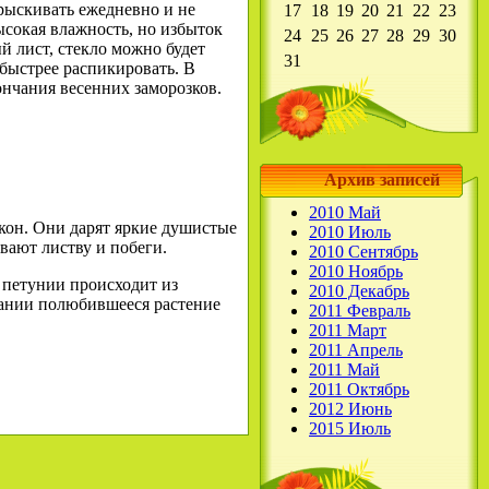
прыскивать ежедневно и не
17
18
19
20
21
22
23
высокая влажность, но избыток
24
25
26
27
28
29
30
й лист, стекло можно будет
31
быстрее распикировать. В
ончания весенних заморозков.
Архив записей
2010 Май
окон. Они дарят яркие душистые
2010 Июль
ывают листву и побеги.
2010 Сентябрь
2010 Ноябрь
в петунии происходит из
2010 Декабрь
елании полюбившееся растение
2011 Февраль
2011 Март
2011 Апрель
2011 Май
2011 Октябрь
2012 Июнь
2015 Июль