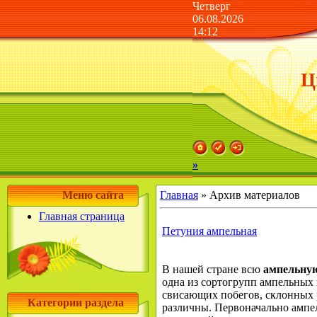
Четверг
06.08.2026
14:12
Ц
»
Меню сайта
Главная
»
Архив материалов
Главная страница
Петуния ампельная
В нашей стране всю
ампельну
одна из сортогрупп ампельных
свисающих побегов, склонных р
Категории раздела
различны. Первоначально ампел