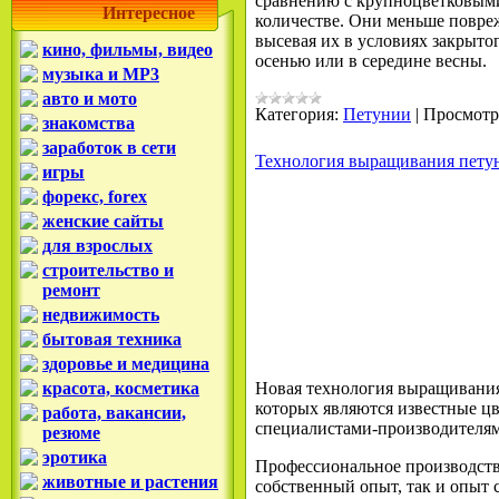
сравнению с крупноцветковыми
Интересное
количестве. Они меньше повре
высевая их в условиях закрыто
кино, фильмы, видео
осенью или в середине весны.
музыка и MP3
авто и мото
Категория:
Петунии
|
Просмотр
знакомства
заработок в сети
Технология выращивания пету
игры
форекс, forex
женские сайты
для взрослых
строительство и
ремонт
недвижимость
бытовая техника
здоровье и медицина
красота, косметика
Новая технология выращивания
которых являются известные цв
работа, вакансии,
специалистами-производителя
резюме
эротика
Профессиональное производств
животные и растения
собственный опыт, так и опыт 