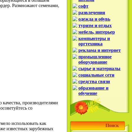
 образующиеся в большем
ордер. Размножают семенами,
софт
развлечения
одежда и обувь
туризм и отдых
мебель, интерьер
компьютеры и
оргтехника
реклама и интернет
промышленное
оборудование
сырье и материалы
социальные сети
средства связи
образование и
обучение
 качества, производителями
осоветуйтесь со
мело использовать как
Поиск
акже известных зарубежных