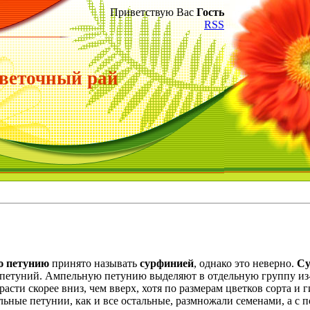
Приветствую Вас
Гость
RSS
веточный рай
ю петунию
принято называть
сурфинией
, однако это неверно.
Су
 петуний. Ампельную петунию выделяют в отдельную группу из
асти скорее вниз, чем вверх, хотя по размерам цветков сорта и
ьные петунии, как и все остальные, размножали семенами, а с 